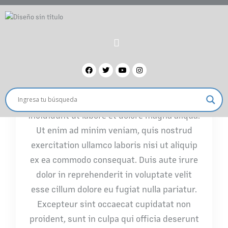
noticia
Abril 27, 2023
admin
0 Comments
“Lorem ipsum dolor sit amet, consectetur
adipiscing elit, sed do eiusmod tempor
incididunt ut labore et dolore magna aliqua.
Ut enim ad minim veniam, quis nostrud
exercitation ullamco laboris nisi ut aliquip
ex ea commodo consequat. Duis aute irure
dolor in reprehenderit in voluptate velit
esse cillum dolore eu fugiat nulla pariatur.
Excepteur sint occaecat cupidatat non
proident, sunt in culpa qui officia deserunt