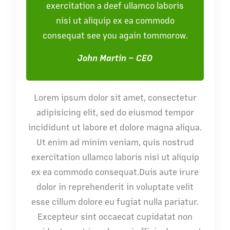
exercitation a deef ullamco laboris
nisi ut aliquip ex ea commodo
consequat see you again tommorow.
John Martin – CEO
Lorem ipsum dolor sit amet, consectetur
adipisicing elit, sed do eiusmod tempor
incididunt ut labore et dolore magna aliqua.
Ut enim ad minim veniam, quis nostrud
exercitation ullamco laboris nisi ut aliquip
ex ea commodo consequat.Duis aute irure
dolor in reprehenderit in voluptate velit
esse cillum dolore eu fugiat nulla pariatur.
Excepteur sint occaecat cupidatat non