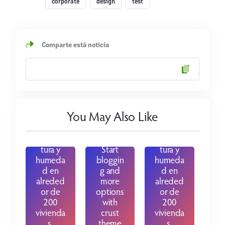
studio
studio
corporate
design
test
desarrol
desarrol
lado
lado
por
por
INFOR y
INFOR y
Comparte está noticia
UACH
UACH
aplicará
aplicará
encuest
encuest
as y
as y
protoco
protoco
los de
los de
You May Also Like
evaluaci
evaluaci
ón de
ón de
tempera
tempera
tura y
Start
tura y
humeda
bloggin
humeda
d en
g and
d en
alreded
more
alreded
or de
options
or de
200
with
200
vivienda
crust
vivienda
s.
theme
s.