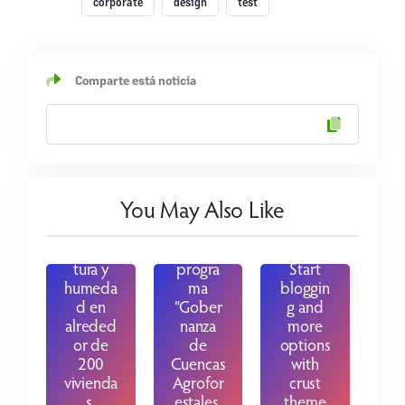
studio
corporate
design
test
desarrol
lado
por
INFOR y
Comparte está noticia
UACH
aplicará
El
encuest
Instituto
as y
Forestal
protoco
(INFOR)
los de
realiza
You May Also Like
evaluaci
cuarto
ón de
taller
tempera
del
tura y
progra
Start
humeda
ma
bloggin
d en
“Gober
g and
alreded
nanza
more
or de
de
options
200
Cuencas
with
vivienda
Agrofor
crust
s.
estales.
theme