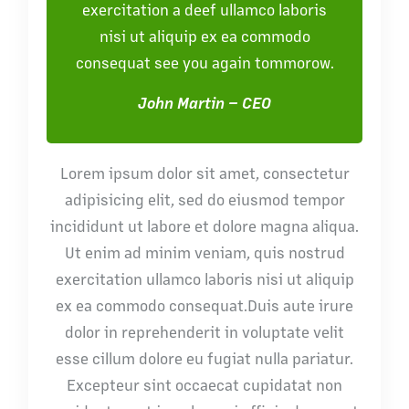
exercitation a deef ullamco laboris
nisi ut aliquip ex ea commodo
consequat see you again tommorow.
John Martin – CEO
Lorem ipsum dolor sit amet, consectetur
adipisicing elit, sed do eiusmod tempor
incididunt ut labore et dolore magna aliqua.
Ut enim ad minim veniam, quis nostrud
exercitation ullamco laboris nisi ut aliquip
ex ea commodo consequat.Duis aute irure
dolor in reprehenderit in voluptate velit
esse cillum dolore eu fugiat nulla pariatur.
Excepteur sint occaecat cupidatat non