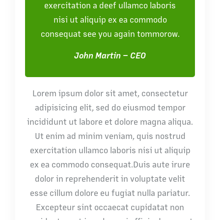
exercitation a deef ullamco laboris
nisi ut aliquip ex ea commodo
consequat see you again tommorow.
John Martin – CEO
Lorem ipsum dolor sit amet, consectetur
adipisicing elit, sed do eiusmod tempor
incididunt ut labore et dolore magna aliqua.
Ut enim ad minim veniam, quis nostrud
exercitation ullamco laboris nisi ut aliquip
ex ea commodo consequat.Duis aute irure
dolor in reprehenderit in voluptate velit
esse cillum dolore eu fugiat nulla pariatur.
Excepteur sint occaecat cupidatat non