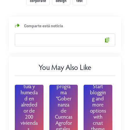
studio
corporate
design
test
desarrol
lado
por
INFOR y
Comparte está noticia
UACH
aplicará
El
encuest
Instituto
as y
Forestal
protoco
(INFOR)
los de
realiza
You May Also Like
evaluaci
cuarto
ón de
taller
tempera
del
tura y
progra
Start
humeda
ma
bloggin
d en
“Gober
g and
alreded
nanza
more
or de
de
options
200
Cuencas
with
vivienda
Agrofor
crust
s.
estales.
theme